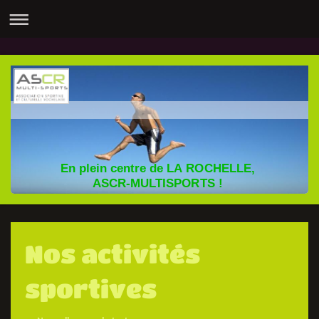
En plein centre de LA ROCHELLE,
ASCR-MULTISPORTS !
Nos activités
sportives