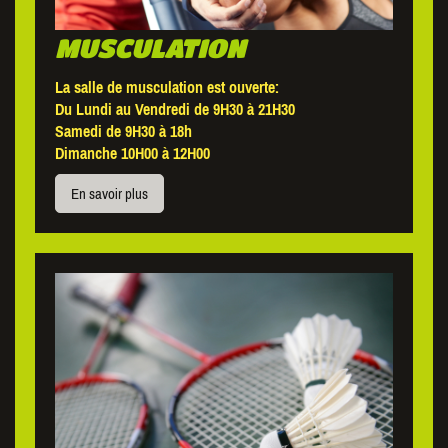
MUSCULATION
La salle de musculation est ouverte:
Du Lundi au Vendredi de 9H30 à 21H30
Samedi de 9H30 à 18h
Dimanche 10H00 à 12H00
En savoir plus