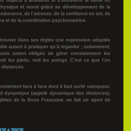
 objectif d´améliorer et d'entretenir la santé en
physique et moral grâce au développement de la
´endurance, de l´adresse, de la confiance en soi, de
ns et de la coordination psychomotrice.
trouver dans ses règles une expression adaptée
able autant à pratiquer qu’à regarder ; notamment,
uants soient obligés de gérer constamment les
soit les pieds, soit les poings. C’est ce que l’on
 distances.
ffrontement face à face dont il faut sortir vainqueur.
ail dynamique (appelé dynamique des distances),
gibles de la Boxe Française, en fait un sport de
H30 à 20H30