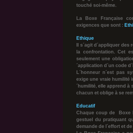
touché soi-même.
La Boxe Française con
exigences que sont :
Eth
Ethique
Il s´agit d´appliquer de
la confrontation. Cet es
seulement une obligatio
´application d´un code d
L´honneur n´est pas sy
exige une vraie humilité
´humilité, elle apprend à 
chacun et oblige à se re
Educatif
Chaque coup de Boxe Fr
gestuel du pratiquant q
demande de l´effort et de