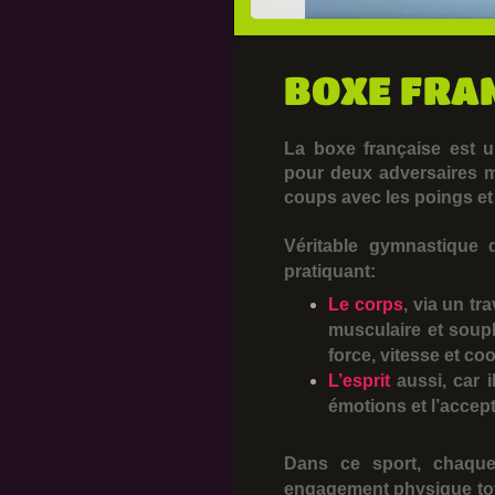
BOXE FRA
La boxe française
est 
pour deux adversaires m
coups avec les poings et
Véritable gymnastique 
pratiquant:
Le corps
, via un tr
musculaire et soupl
force, vitesse et co
L’esprit
aussi, car 
émotions et l’accep
Dans ce sport, chaque
engagement physique tota