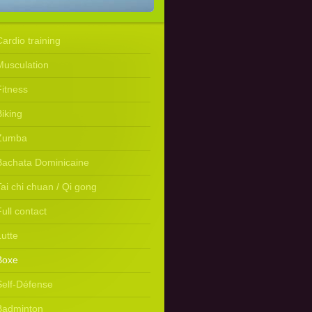
Cardio training
Musculation
Fitness
Biking
Zumba
Bachata Dominicaine
Tai chi chuan / Qi gong
ull contact
Lutte
Boxe
Self-Défense
Badminton