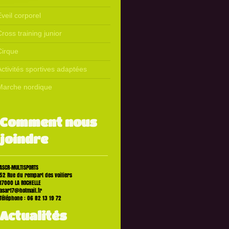
veil corporel
ross training junior
Cirque
Activités sportives adaptées
Marche nordique
Comment nous
joindre
ASCR-MULTISPORTS
52
Rue du rempart des voiliers
17000
LA ROCHELLE
asar17@hotmail.fr
Téléphone : 06 82 13 19 72
Actualités