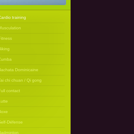
Cardio training
Musculation
Fitness
Biking
Zumba
Bachata Dominicaine
Tai chi chuan / Qi gong
ull contact
Lutte
Boxe
Self-Défense
Badminton