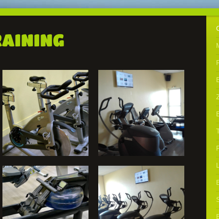
RAINING
F