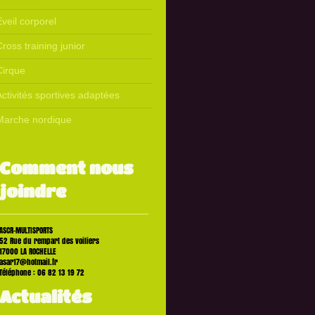
veil corporel
ross training junior
Cirque
Activités sportives adaptées
Marche nordique
Comment nous
joindre
ASCR-MULTISPORTS
52
Rue du rempart des voiliers
17000
LA ROCHELLE
asar17@hotmail.fr
Téléphone : 06 82 13 19 72
Actualités